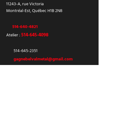
11243-A, rue Victoria
Montréal-Est, Québec H1B 2N8
514-640-4821
51
4-645-4098
Atelier :
514-645-2351
gagnebelvalmetal@gmail.com
HEURES
Lundi
07:00 - 15:30
Mardi
07:00 - 15:30
Mercredi
07:00 - 15:30
Jeudi
07:00 - 15:30
Vendredi
07:00 - 15:30