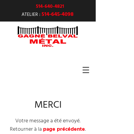
514-640-4821
514-645-4098
ATELIER :
MERCI
Votre message a été envoyé.
Retourner à la
page précédente
.